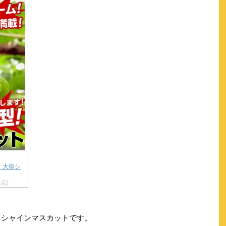
 大型シ
時点)
るシャインマスカットです。