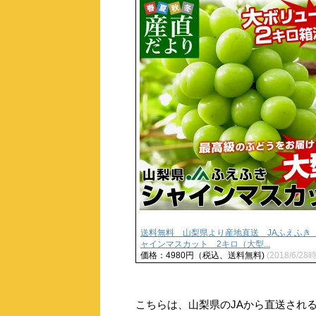
送料無料 山梨県より産地直送 JAふえふき
ャインマスカット 2キロ（大型...
価格：4980円（税込、送料無料)
(2018/6/28
こちらは、山梨県のJAから直送され