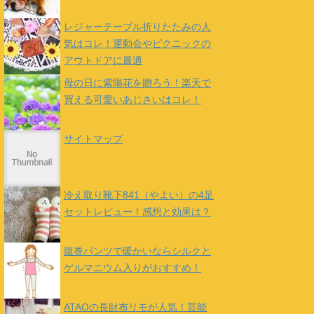
レジャーテーブル折りたたみの人
気はコレ！運動会やピクニックの
アウトドアに最適
母の日に紫陽花を贈ろう！楽天で
買える可愛いあじさいはコレ！
サイトマップ
冷え取り靴下841（やよい）の4足
セットレビュー！感想と効果は？
腹巻パンツで暖かいならシルクと
ゲルマニウム入りがおすすめ！
ATAOの長財布リモが人気！芸能