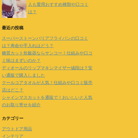
人も愛用おすすめ種類や口コミ
は？
最近の投稿
スーパーストーンバリアフライパンの口コミ
は？寿命や手入れはどう？
糖質カット炊飯器ならサンコー！仕組みや口コ
ミ味はまずいのか？
ディオールのリップマキシマイザー値段は？安
い通販で購入しました
クールコアタオルが人気！仕組みや口コミ販売
店はどこ？
シャインマスカットを通販で！おいしいと人気
のお取り寄せを紹介
カテゴリー
アウトドア用品
インテリア