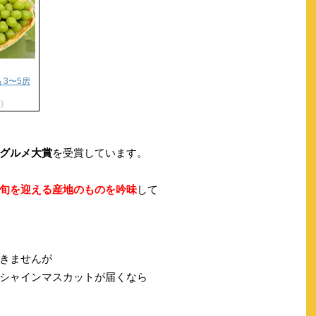
 3〜5房
)
グルメ大賞
を受賞しています。
旬を迎える産地のものを吟味
して
きませんが
シャインマスカットが届くなら