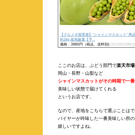
【グルメ大賞受賞】”シャインマスカット” 秀品
約2kg 産地厳選【予...
価格：3980円（税込、送料別)
(2018/6/28時点
ここのお店は、ぶどう部門で
楽天市場
岡山・長野・山梨など
シャインマスカットがその時期で一番
美味しい状態で届けてくれる
というお店です。
なので、産地をこちらで選ぶことはで
バイヤーが吟味した一番美味しい所の
嬉しいですよね。