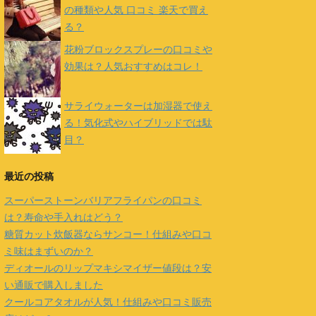
の種類や人気 口コミ 楽天で買え
る？
花粉ブロックスプレーの口コミや
効果は？人気おすすめはコレ！
サライウォーターは加湿器で使え
る！気化式やハイブリッドでは駄
目？
最近の投稿
スーパーストーンバリアフライパンの口コミ
は？寿命や手入れはどう？
糖質カット炊飯器ならサンコー！仕組みや口コ
ミ味はまずいのか？
ディオールのリップマキシマイザー値段は？安
い通販で購入しました
クールコアタオルが人気！仕組みや口コミ販売