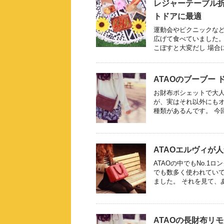
レジャーテーブル
トドアに最適
運動会やピクニックなど
広げて食べていました。
こぼすと大変だし 場合に
ATAOのブーブー
お財布ポシェットで大人気
が、実はそれ以外にも
種類があるんです。 今回は
ATAOエルヴィが
ATAOの中でもNo.1
でも数多く使われてい
ました。 それを見て、あの
ATAOの長財布リ