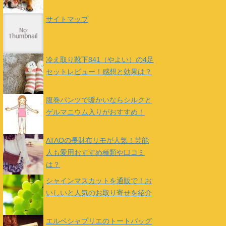
サイトマップ
冷え取り靴下841（やよい）の4足
セットレビュー！感想と効果は？
腹巻パンツで暖かいならシルクと
ゲルマニウム入りがおすすめ！
ATAOの長財布リモが人気！芸能
人も愛用おすすめ種類や口コミ
は？
シャインマスカットを通販で！お
いしいと人気のお取り寄せを紹介
エルベシャプリエのトートバッグ