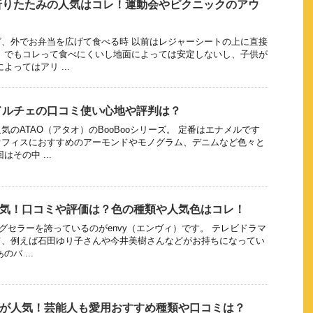
折りたたみの人気はコレ！運動会やピクニックのアウ
、外でお弁当を広げて食べる時 以前はレジャーシートの上に直接
 でもコレって食べにくいし地面によっては安定しないし、子供が
よってはアリ ...
 ドルチェの口コミ使い心地や評判は？
のATAO（アタオ）のBooBooシリーズ。 定番はエナメルです
オフィスにおすすめのアーモンドやモノグラム、デニムなど色々と
その中 ...
人気！口コミや評価は？色の種類や人気色はコレ！
ロングセラーを誇っているのがenvy（エンヴィ）です。 テレビドラマ
て、例えば石田ゆり子さんや今井美樹さんなどがお持ちになってい
バ ...
モが人気！芸能人も愛用おすすめ種類や口コミは？