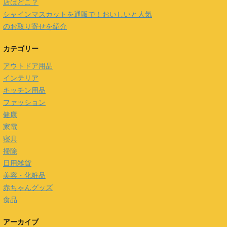
店はどこ？
シャインマスカットを通販で！おいしいと人気
のお取り寄せを紹介
カテゴリー
アウトドア用品
インテリア
キッチン用品
ファッション
健康
家電
寝具
掃除
日用雑貨
美容・化粧品
赤ちゃんグッズ
食品
アーカイブ