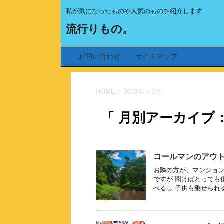
私が気になったものや人気のものを紹介します
流行りもの。
お問い合わせ
サイトマップ
HOME
>
2018年
>
2月
「 月別アーカイブ：2
コールマンのアウ
お隣の方が、マンション
ですが 聞けばとっても
べるし 子供も乗せられる