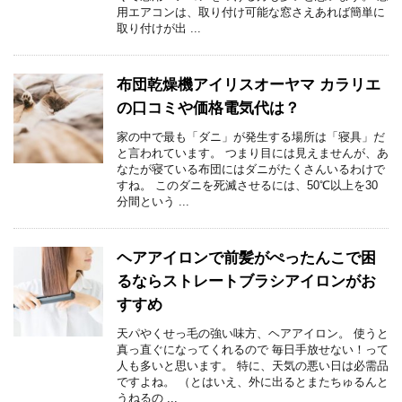
用エアコンは、取り付け可能な窓さえあれば簡単に
取り付けが出 ...
布団乾燥機アイリスオーヤマ カラリエ
の口コミや価格電気代は？
家の中で最も「ダニ」が発生する場所は「寝具」だ
と言われています。 つまり目には見えませんが、あ
なたが寝ている布団にはダニがたくさんいるわけで
すね。 このダニを死滅させるには、50℃以上を30
分間という ...
ヘアアイロンで前髪がぺったんこで困
るならストレートブラシアイロンがお
すすめ
天パやくせっ毛の強い味方、ヘアアイロン。 使うと
真っ直ぐになってくれるので 毎日手放せない！って
人も多いと思います。 特に、天気の悪い日は必需品
ですよね。 （とはいえ、外に出るとまたちゅるんと
うねるの ...