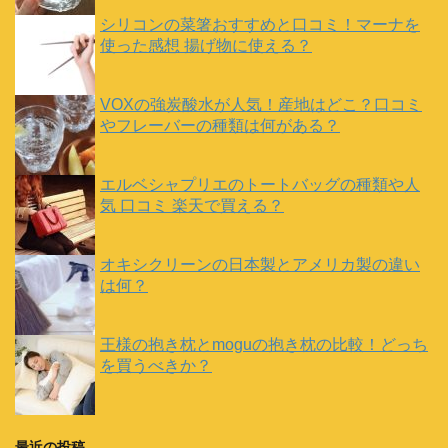
シリコンの菜箸おすすめと口コミ！マーナを
使った感想 揚げ物に使える？
VOXの強炭酸水が人気！産地はどこ？口コミ
やフレーバーの種類は何がある？
エルベシャプリエのトートバッグの種類や人
気 口コミ 楽天で買える？
オキシクリーンの日本製とアメリカ製の違い
は何？
王様の抱き枕とmoguの抱き枕の比較！どっち
を買うべきか？
最近の投稿