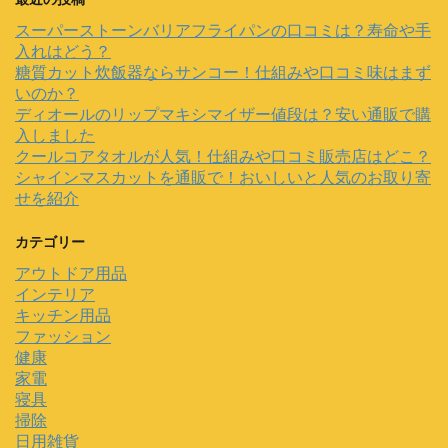
スーパーストーンバリアフライパンの口コミは？寿命や手
入れはどう？
糖質カット炊飯器ならサンコー！仕組みや口コミ味はまず
いのか？
ディオールのリップマキシマイザー値段は？安い通販で購
入しました
クールコアタオルが人気！仕組みや口コミ販売店はどこ？
シャインマスカットを通販で！おいしいと人気のお取り寄
せを紹介
カテゴリー
アウトドア用品
インテリア
キッチン用品
ファッション
健康
家電
寝具
掃除
日用雑貨