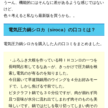
うーん、機能的にはそんなに差があるような感じではない
けど、
色々考えると私なら最新版を買うかも。。
電気圧力鍋シロカ（siroca）の口コミは？
電気圧力鍋シロカを購入した人の口コミをまとめました。
・ふろふき大根を作っている時ＩＨコンロの一つを
長時間占有してるなあ～が、きっかけで圧力鍋を検
索し電気のが有るのを知りました。
今日届いて早速鶏鍋用のウイングを４分お好みモー
ドで。しかし焦げる寸前でした。
ビタクラフト鍋でも３０分位ですが、肉が崩れず尚
且つ旨味が水分に流れ出てしまわず肉そのものも美
味しいです。鍋ではだしを取り切ってしまい肉その