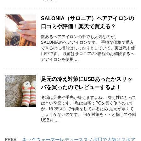
SALONIA（サロニア）ヘアアイロンの
口コミや評価！楽天で買える？
数あるヘアアイロンの中でも人気なのが、
SALONIAのヘアアイロンです。 手頃な価格で購入
できるのに機能はしっかりとしていて、実は私も使
用中です。 以前はサロニアの3倍程のお値段するヘ
アアイロンを使用 ...
足元の冷え対策にUSBあったかスリッ
パを買ったのでレビューするよ！
冬場は足先や手先が冷えますよね。 冷え性にとって
は辛い季節です。 私は自宅でPCを長く使うのです
が、PCデスクで作業をしているため 足元が寒くて
しょうがないのです。 何か対策を・・と探して今回
USBあ ...
PREV
ネックウォーマーレディーススノボ用で人気は？ボア