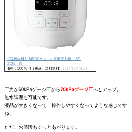
【送料無料】 SIROCA siroca 電気圧力鍋 SP-
D121（W）
価格：16070円（税込、送料無料)
(2017/12/7時点)
圧力が60kPaゲージ圧から
70kPaゲージ圧
へとアップ。
無水調理も可能です。
液晶が大きくなって、操作しやすくなってような感じです
ね。
ただ、お値段もぐっとあがります。