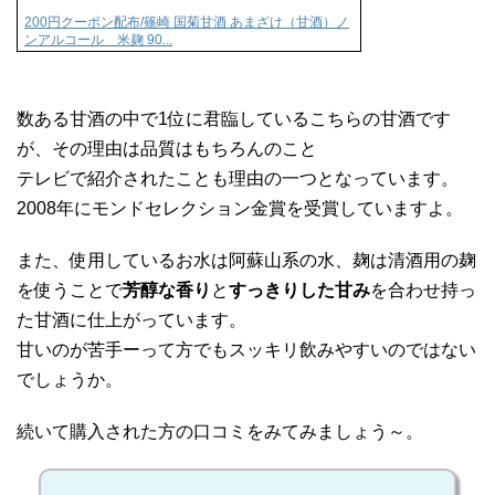
200円クーポン配布/篠崎 国菊甘酒 あまざけ（甘酒）ノ
ンアルコール 米麹 90...
数ある甘酒の中で1位に君臨しているこちらの甘酒です
が、その理由は品質はもちろんのこと
テレビで紹介されたことも理由の一つとなっています。
2008年にモンドセレクション金賞を受賞していますよ。
また、使用しているお水は阿蘇山系の水、麹は清酒用の麹
を使うことで
芳醇な香り
と
すっきりした甘み
を合わせ持っ
た甘酒に仕上がっています。
甘いのが苦手ーって方でもスッキリ飲みやすいのではない
でしょうか。
続いて購入された方の口コミをみてみましょう～。