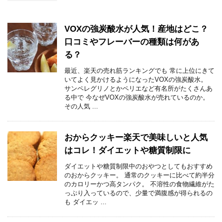
VOXの強炭酸水が人気！産地はどこ？
口コミやフレーバーの種類は何があ
る？
最近、楽天の売れ筋ランキングでも 常に上位にきて
いてよく見かけるようになったVOXの強炭酸水。
サンペレグリノとかペリエなど有名所がたくさんあ
る中で 今なぜVOXの強炭酸水が売れているのか。
その人気 ...
おからクッキー楽天で美味しいと人気
はコレ！ダイエットや糖質制限に
ダイエットや糖質制限中のおやつとしてもおすすめ
のおからクッキー。 通常のクッキーに比べて約半分
のカロリーかつ高タンパク。 不溶性の食物繊維がた
っぷり入っているので、少量で満腹感が得られるの
も ダイエッ ...