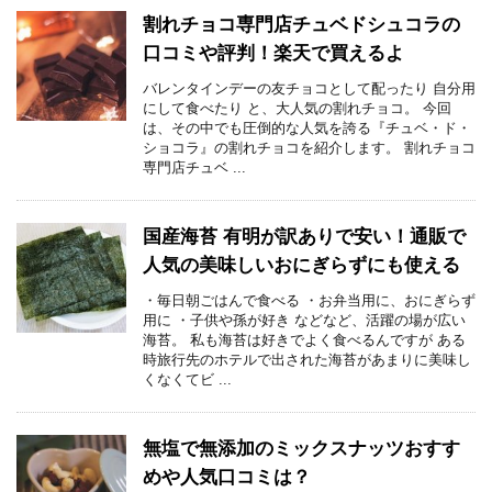
割れチョコ専門店チュベドシュコラの
口コミや評判！楽天で買えるよ
バレンタインデーの友チョコとして配ったり 自分用
にして食べたり と、大人気の割れチョコ。 今回
は、その中でも圧倒的な人気を誇る『チュベ・ド・
ショコラ』の割れチョコを紹介します。 割れチョコ
専門店チュベ ...
国産海苔 有明が訳ありで安い！通販で
人気の美味しいおにぎらずにも使える
・毎日朝ごはんで食べる ・お弁当用に、おにぎらず
用に ・子供や孫が好き などなど、活躍の場が広い
海苔。 私も海苔は好きでよく食べるんですが ある
時旅行先のホテルで出された海苔があまりに美味し
くなくてビ ...
無塩で無添加のミックスナッツおすす
めや人気口コミは？