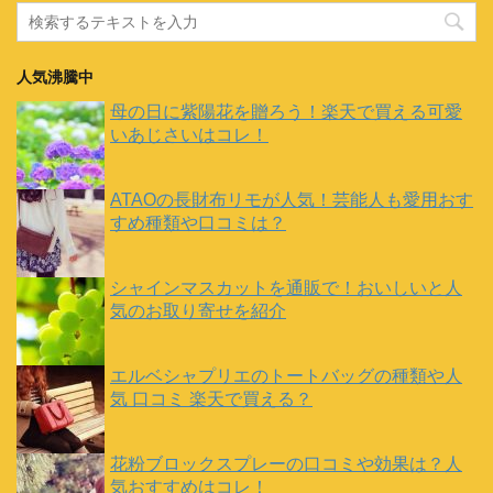
人気沸騰中
母の日に紫陽花を贈ろう！楽天で買える可愛
いあじさいはコレ！
ATAOの長財布リモが人気！芸能人も愛用おす
すめ種類や口コミは？
シャインマスカットを通販で！おいしいと人
気のお取り寄せを紹介
エルベシャプリエのトートバッグの種類や人
気 口コミ 楽天で買える？
花粉ブロックスプレーの口コミや効果は？人
気おすすめはコレ！