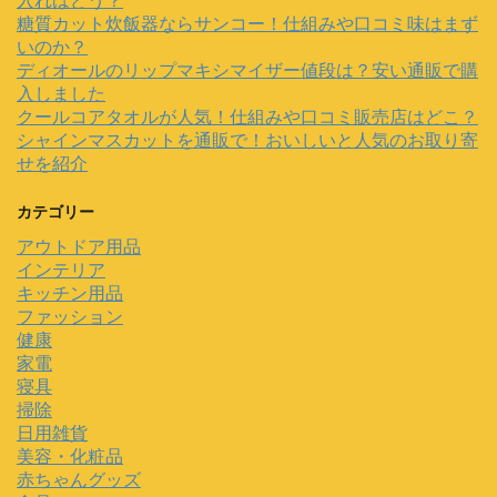
入れはどう？
糖質カット炊飯器ならサンコー！仕組みや口コミ味はまず
いのか？
ディオールのリップマキシマイザー値段は？安い通販で購
入しました
クールコアタオルが人気！仕組みや口コミ販売店はどこ？
シャインマスカットを通販で！おいしいと人気のお取り寄
せを紹介
カテゴリー
アウトドア用品
インテリア
キッチン用品
ファッション
健康
家電
寝具
掃除
日用雑貨
美容・化粧品
赤ちゃんグッズ