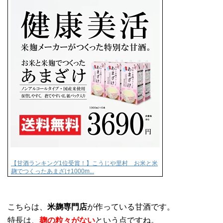
【甘酒ランキング1位受賞！】こうじや里村 お米と米
麹でつくったあまざけ1000m...
こちらは、
米麹専門店
が作っている甘酒です。
特長は、
麹の粒々がない
という点ですね。