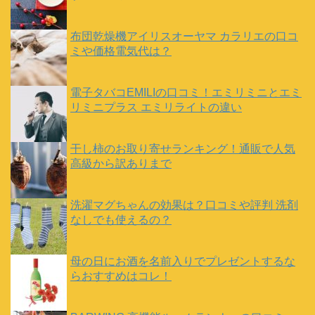
布団乾燥機アイリスオーヤマ カラリエの口コ
ミや価格電気代は？
電子タバコEMILIの口コミ！エミリミニとエミ
リミニプラス エミリライトの違い
干し柿のお取り寄せランキング！通販で人気
高級から訳ありまで
洗濯マグちゃんの効果は？口コミや評判 洗剤
なしでも使えるの？
母の日にお酒を名前入りでプレゼントするな
らおすすめはコレ！