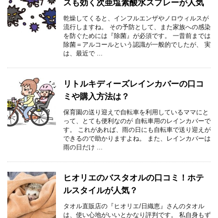
スも効く次亜塩素酸水スプレーが人気
乾燥してくると、インフルエンザやノロウィルスが
流行しますね。 その予防として、また家族への感染
を防ぐためには『除菌』が必須です。 一昔前までは
除菌＝アルコールという認識が一般的でしたが、 実
は、最近で ...
リトルキディーズレインカバーの口コ
ミや購入方法は？
保育園の送り迎えで自転車を利用しているママにと
って、とても便利なのが 自転車用のレインカバーで
す。 これがあれば、雨の日にも自転車で送り迎えが
できるので助かりますよね。 また、レインカバーは
雨の日だけ ...
ヒオリエのバスタオルの口コミ！ホテ
ルスタイルが人気？
タオル直販店の『ヒオリエ/日織恵』さんのタオル
は、使い心地がいいとかなり評判です。 私自身もず