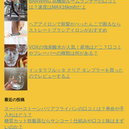
BARWING 高機能ルームランナーの口コミ
は？速度はMAX16km/hだよ
ヘアアイロンで前髪がぺったんこで困るなら
ストレートブラシアイロンがおすすめ
VOXの強炭酸水が人気！産地はどこ？口コミ
やフレーバーの種類は何がある？
イッタラフルッタ クリア タンブラーを買った
のでレビューするよ
最近の投稿
スーパーストーンバリアフライパンの口コミは？寿命や手
入れはどう？
糖質カット炊飯器ならサンコー！仕組みや口コミ味はまず
いのか？