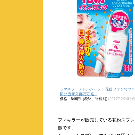
フマキラー アレルシャット 花粉 イオンでブロッ
回分 定形外郵便可 送...
価格：649円（税込、送料別)
(2017/12/24時点
フマキラーが販売している花粉スプレ
徴です。