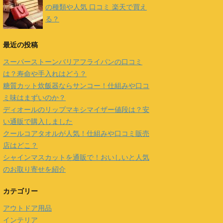
の種類や人気 口コミ 楽天で買え
る？
最近の投稿
スーパーストーンバリアフライパンの口コミ
は？寿命や手入れはどう？
糖質カット炊飯器ならサンコー！仕組みや口コ
ミ味はまずいのか？
ディオールのリップマキシマイザー値段は？安
い通販で購入しました
クールコアタオルが人気！仕組みや口コミ販売
店はどこ？
シャインマスカットを通販で！おいしいと人気
のお取り寄せを紹介
カテゴリー
アウトドア用品
インテリア