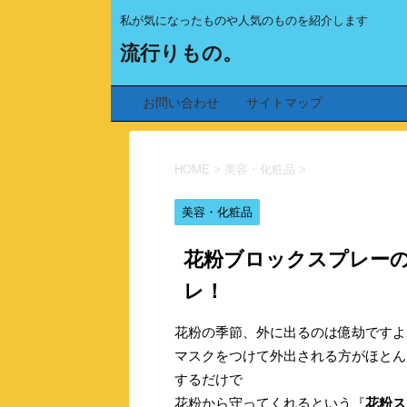
私が気になったものや人気のものを紹介します
流行りもの。
お問い合わせ
サイトマップ
HOME
>
美容・化粧品
>
美容・化粧品
花粉ブロックスプレー
レ！
花粉の季節、外に出るのは億劫ですよ
マスクをつけて外出される方がほとん
するだけで
花粉から守ってくれるという『
花粉ス