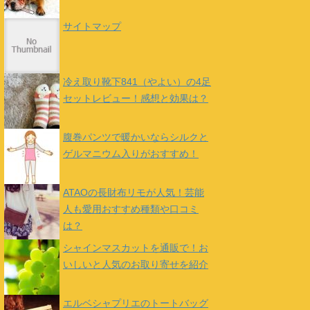
サイトマップ
冷え取り靴下841（やよい）の4足
セットレビュー！感想と効果は？
腹巻パンツで暖かいならシルクと
ゲルマニウム入りがおすすめ！
ATAOの長財布リモが人気！芸能
人も愛用おすすめ種類や口コミ
は？
シャインマスカットを通販で！お
いしいと人気のお取り寄せを紹介
エルベシャプリエのトートバッグ