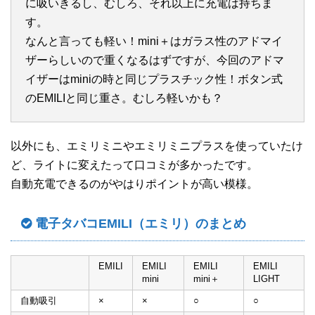
に吸いきるし、むしろ、それ以上に充電は持ちま
す。
なんと言っても軽い！mini＋はガラス性のアドマイ
ザーらしいので重くなるはずですが、今回のアドマ
イザーはminiの時と同じプラスチック性！ボタン式
のEMILIと同じ重さ。むしろ軽いかも？
以外にも、エミリミニやエミリミニプラスを使っていたけ
ど、ライトに変えたって口コミが多かったです。
自動充電できるのがやはりポイントが高い模様。
電子タバコEMILI（エミリ）のまとめ
EMILI
EMILI
EMILI
EMILI
mini
mini＋
LIGHT
自動吸引
×
×
○
○