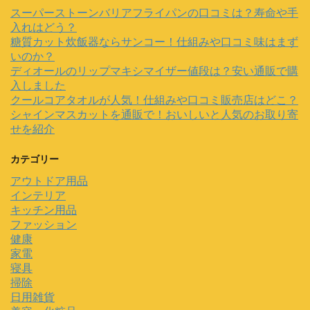
スーパーストーンバリアフライパンの口コミは？寿命や手
入れはどう？
糖質カット炊飯器ならサンコー！仕組みや口コミ味はまず
いのか？
ディオールのリップマキシマイザー値段は？安い通販で購
入しました
クールコアタオルが人気！仕組みや口コミ販売店はどこ？
シャインマスカットを通販で！おいしいと人気のお取り寄
せを紹介
カテゴリー
アウトドア用品
インテリア
キッチン用品
ファッション
健康
家電
寝具
掃除
日用雑貨