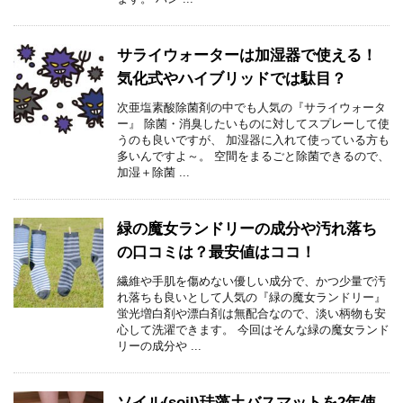
サライウォーターは加湿器で使える！
気化式やハイブリッドでは駄目？
次亜塩素酸除菌剤の中でも人気の『サライウォータ
ー』 除菌・消臭したいものに対してスプレーして使
うのも良いですが、 加湿器に入れて使っている方も
多いんですよ～。 空間をまるごと除菌できるので、
加湿＋除菌 ...
緑の魔女ランドリーの成分や汚れ落ち
の口コミは？最安値はココ！
繊維や手肌を傷めない優しい成分で、かつ少量で汚
れ落ちも良いとして人気の『緑の魔女ランドリー』
蛍光増白剤や漂白剤は無配合なので、淡い柄物も安
心して洗濯できます。 今回はそんな緑の魔女ランド
リーの成分や ...
ソイル(soil)珪藻土バスマットを2年使