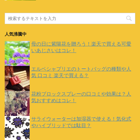
人気沸騰中
母の日に紫陽花を贈ろう！楽天で買える可愛
いあじさいはコレ！
エルベシャプリエのトートバッグの種類や人
気 口コミ 楽天で買える？
花粉ブロックスプレーの口コミや効果は？人
気おすすめはコレ！
サライウォーターは加湿器で使える！気化式
やハイブリッドでは駄目？