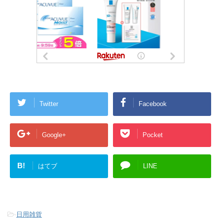
Twitter
Facebook
Google+
Pocket
B!
はてブ
LINE
-
日用雑貨