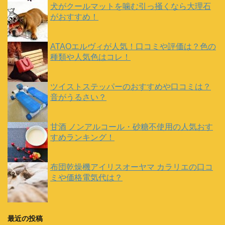
犬がクールマットを噛む引っ掻くなら大理石
がおすすめ！
ATAOエルヴィが人気！口コミや評価は？色の
種類や人気色はコレ！
ツイストステッパーのおすすめや口コミは？
音がうるさい？
甘酒 ノンアルコール・砂糖不使用の人気おす
すめランキング！
布団乾燥機アイリスオーヤマ カラリエの口コ
ミや価格電気代は？
最近の投稿